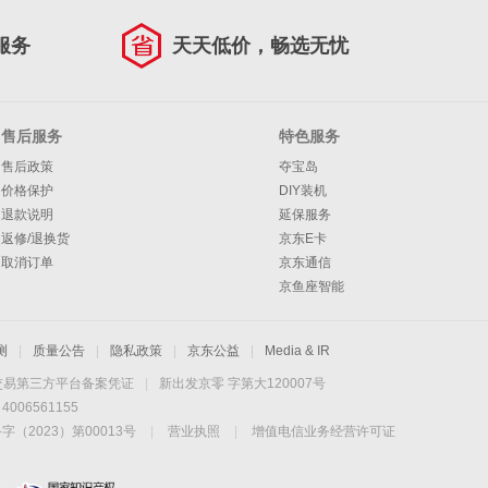
服务
天天低价，畅选无忧
售后服务
特色服务
售后政策
夺宝岛
价格保护
DIY装机
退款说明
延保服务
返修/退换货
京东E卡
取消订单
京东通信
京鱼座智能
测
|
质量公告
|
隐私政策
|
京东公益
|
Media & IR
交易第三方平台备案凭证
|
新出发京零 字第大120007号
06561155
2023）第00013号
|
营业执照
|
增值电信业务经营许可证