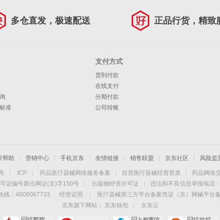
多仓直发，极速配送
正品行货，精致
支付方式
货到付款
在线支付
询
分期付款
标准
公司转账
家帮助
|
营销中心
|
手机京东
|
友情链接
|
销售联盟
|
京东社区
|
风险监
4号
|
ICP
|
药品医疗器械网络服务备案
|
自营医疗器械经营资质
|
药品网络
可证编号新出网证(京)字150号
|
出版物经营许可证
|
违法和不良信息举报电话：40
线：4006067733
经营证照
|
医疗器械第三方平台备案凭证（京）网械平台备字（
京东旗下网站：
京东钱包
|
京东云