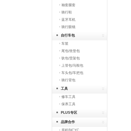
袖套腿套
骑行鞋
蓝牙耳机
骑行眼镜
自行车包
车筐
尾包/坐垫包
驮包/货架包
上管包/马鞍包
车头包/车把包
骑行背包
工具
修车工具
保养工具
PLUS专区
品牌合作
原机BICYC