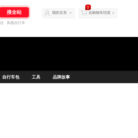
0
我的京东
去购物车结算
达
凤凰自行车
自行车包
工具
品牌故事