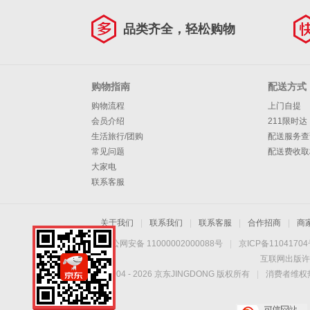
品类齐全，轻松购物
购物指南
配送方式
购物流程
上门自提
会员介绍
211限时达
生活旅行/团购
配送服务查
常见问题
配送费收取
大家电
联系客服
关于我们
|
联系我们
|
联系客服
|
合作招商
|
商
京公网安备 11000002000088号
|
京ICP备1104170
互联网出版许
Copyright © 2004 -
2026
京东JINGDONG 版权所有
|
消费者维权热
手机扫一扫，劲爆优