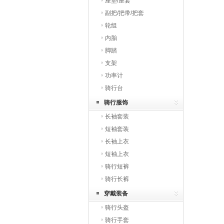
座垫/座套
副把/把带/把套
轮组
内胎
脚踏
支架
功率计
骑行台
骑行服饰
长袖套装
短袖套装
长袖上衣
短袖上衣
骑行短裤
骑行长裤
穿戴装备
骑行头盔
骑行手套