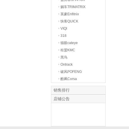
躺车TRIMATRIX
英豪Enfitnix
快客QUICK
VIQI
318
猫眼cateye
桂盟KMC
黑鸟
Ontrack
破风POFENG
酷飒Corsa
销售排行
店铺公告