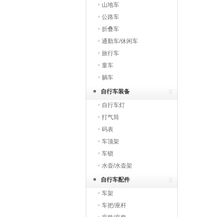
山地车
公路车
折叠车
通勤车/休闲车
旅行车
童车
躺车
自行车装备
自行车灯
打气筒
码表
车顶架
车锁
水壶/水壶架
自行车配件
车架
车把/座杆