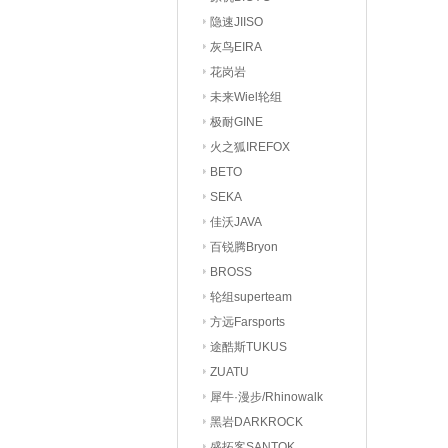
隐速JIISO
灰鸟EIRA
花岗岩
未来Wiel轮组
极耐GINE
火之狐IREFOX
BETO
SEKA
佳沃JAVA
百锐腾Bryon
BROSS
轮组superteam
方远Farsports
途酷斯TUKUS
ZUATU
犀牛·漫步/Rhinowalk
黑岩DARKROCK
盛拓客SANTOK