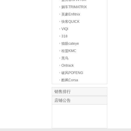
躺车TRIMATRIX
英豪Enfitnix
快客QUICK
VIQI
318
猫眼cateye
桂盟KMC
黑鸟
Ontrack
破风POFENG
酷飒Corsa
销售排行
店铺公告