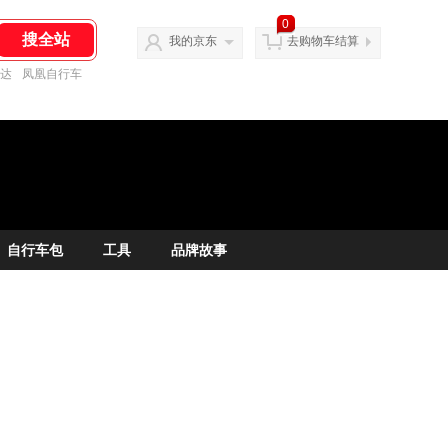
0
我的京东
去购物车结算
达
凤凰自行车
自行车包
工具
品牌故事