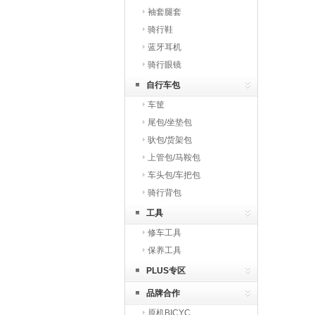
袖套腿套
骑行鞋
蓝牙耳机
骑行眼镜
自行车包
车筐
尾包/坐垫包
驮包/货架包
上管包/马鞍包
车头包/车把包
骑行背包
工具
修车工具
保养工具
PLUS专区
品牌合作
原机BICYC