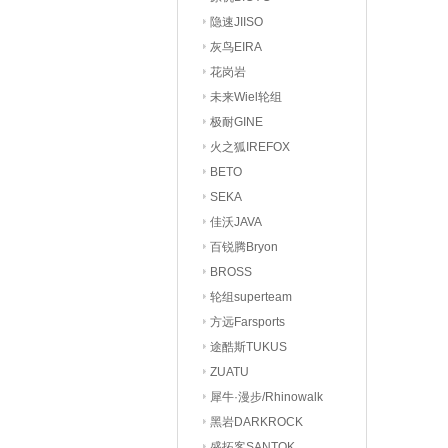
隐速JIISO
灰鸟EIRA
花岗岩
未来Wiel轮组
极耐GINE
火之狐IREFOX
BETO
SEKA
佳沃JAVA
百锐腾Bryon
BROSS
轮组superteam
方远Farsports
途酷斯TUKUS
ZUATU
犀牛·漫步/Rhinowalk
黑岩DARKROCK
盛拓客SANTOK