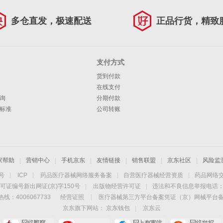
多仓直发，极速配送
正品行货，精致
支付方式
货到付款
在线支付
询
分期付款
标准
公司转账
家帮助
|
营销中心
|
手机京东
|
友情链接
|
销售联盟
|
京东社区
|
风险监
4号
|
ICP
|
药品医疗器械网络服务备案
|
自营医疗器械经营资质
|
药品网络
可证编号新出网证(京)字150号
|
出版物经营许可证
|
违法和不良信息举报电话：40
线：4006067733
经营证照
|
医疗器械第三方平台备案凭证（京）网械平台备字（
京东旗下网站：
京东钱包
|
京东云