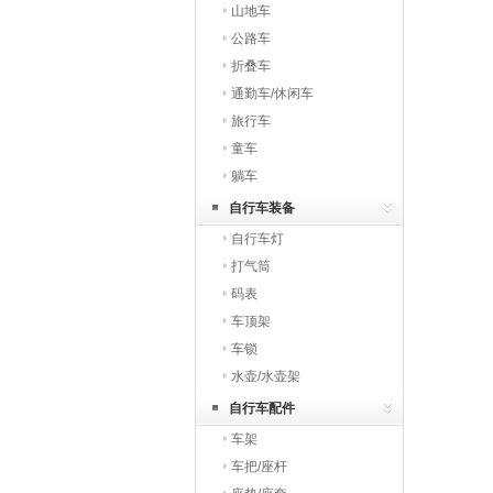
山地车
公路车
折叠车
通勤车/休闲车
旅行车
童车
躺车
自行车装备
自行车灯
打气筒
码表
车顶架
车锁
水壶/水壶架
自行车配件
车架
车把/座杆