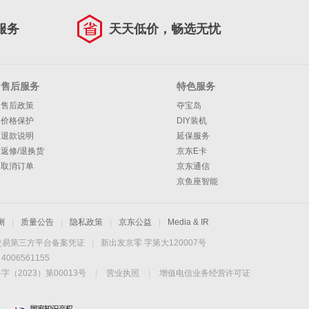
服务
天天低价，畅选无忧
售后服务
特色服务
售后政策
夺宝岛
价格保护
DIY装机
退款说明
延保服务
返修/退换货
京东E卡
取消订单
京东通信
京鱼座智能
测
|
质量公告
|
隐私政策
|
京东公益
|
Media & IR
交易第三方平台备案凭证
|
新出发京零 字第大120007号
06561155
2023）第00013号
|
营业执照
|
增值电信业务经营许可证