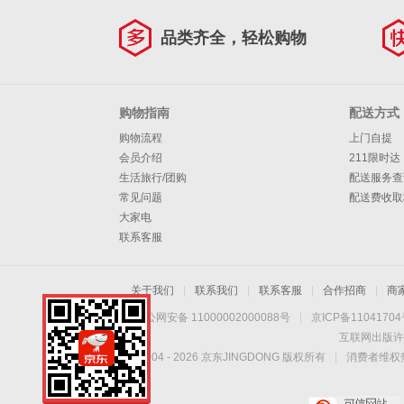
品类齐全，轻松购物
购物指南
配送方式
购物流程
上门自提
会员介绍
211限时达
生活旅行/团购
配送服务查
常见问题
配送费收取
大家电
联系客服
关于我们
|
联系我们
|
联系客服
|
合作招商
|
商
京公网安备 11000002000088号
|
京ICP备1104170
互联网出版许
Copyright © 2004 -
2026
京东JINGDONG 版权所有
|
消费者维权热
手机扫一扫，劲爆优