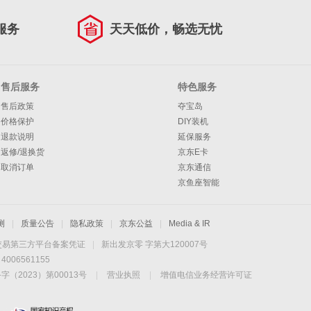
服务
天天低价，畅选无忧
售后服务
特色服务
售后政策
夺宝岛
价格保护
DIY装机
退款说明
延保服务
返修/退换货
京东E卡
取消订单
京东通信
京鱼座智能
测
|
质量公告
|
隐私政策
|
京东公益
|
Media & IR
交易第三方平台备案凭证
|
新出发京零 字第大120007号
06561155
2023）第00013号
|
营业执照
|
增值电信业务经营许可证