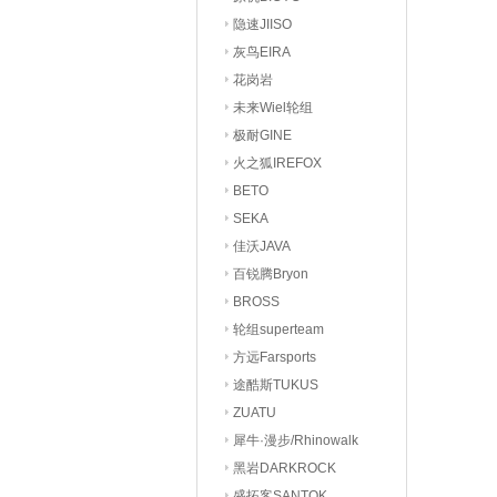
隐速JIISO
灰鸟EIRA
花岗岩
未来Wiel轮组
极耐GINE
火之狐IREFOX
BETO
SEKA
佳沃JAVA
百锐腾Bryon
BROSS
轮组superteam
方远Farsports
途酷斯TUKUS
ZUATU
犀牛·漫步/Rhinowalk
黑岩DARKROCK
盛拓客SANTOK