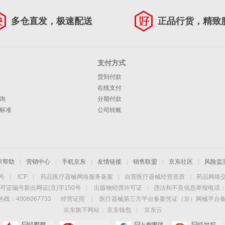
多仓直发，极速配送
正品行货，精致
支付方式
货到付款
在线支付
询
分期付款
标准
公司转账
家帮助
|
营销中心
|
手机京东
|
友情链接
|
销售联盟
|
京东社区
|
风险监
4号
|
ICP
|
药品医疗器械网络服务备案
|
自营医疗器械经营资质
|
药品网络
可证编号新出网证(京)字150号
|
出版物经营许可证
|
违法和不良信息举报电话：40
线：4006067733
经营证照
|
医疗器械第三方平台备案凭证（京）网械平台备字（
京东旗下网站：
京东钱包
|
京东云