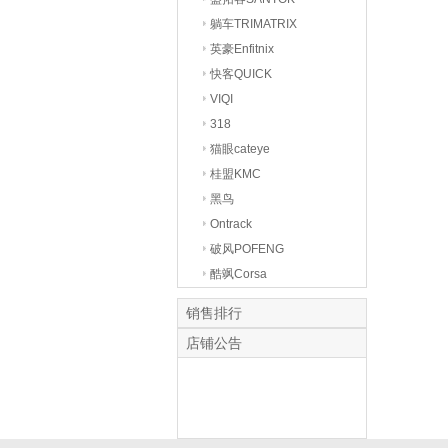
躺车TRIMATRIX
英豪Enfitnix
快客QUICK
VIQI
318
猫眼cateye
桂盟KMC
黑鸟
Ontrack
破风POFENG
酷飒Corsa
销售排行
店铺公告