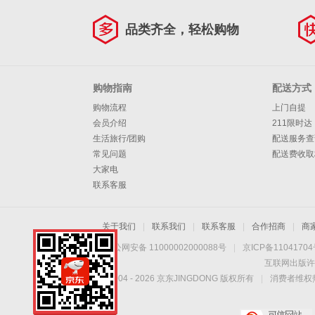
品类齐全，轻松购物
购物指南
配送方式
购物流程
上门自提
会员介绍
211限时达
生活旅行/团购
配送服务查
常见问题
配送费收取
大家电
联系客服
关于我们
|
联系我们
|
联系客服
|
合作招商
|
商
京公网安备 11000002000088号
|
京ICP备1104170
互联网出版许
Copyright © 2004 -
2026
京东JINGDONG 版权所有
|
消费者维权热
手机扫一扫，劲爆优