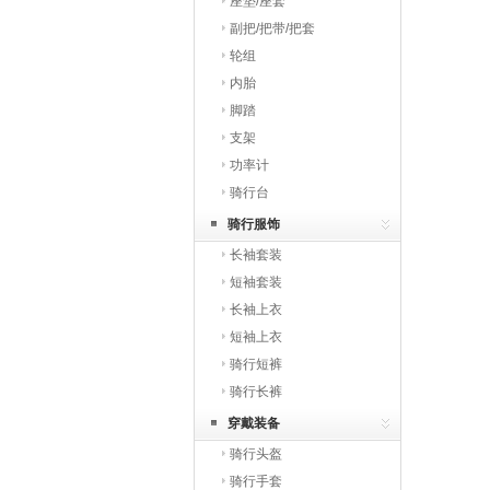
座垫/座套
副把/把带/把套
轮组
内胎
脚踏
支架
功率计
骑行台
骑行服饰
长袖套装
短袖套装
长袖上衣
短袖上衣
骑行短裤
骑行长裤
穿戴装备
骑行头盔
骑行手套