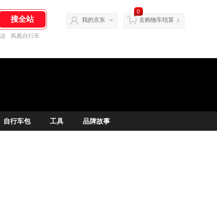
0
我的京东
去购物车结算
达
凤凰自行车
自行车包
工具
品牌故事