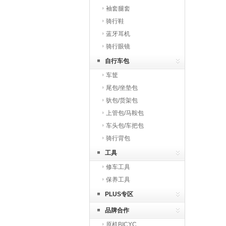
袖套腿套
骑行鞋
蓝牙耳机
骑行眼镜
自行车包
车筐
尾包/坐垫包
驮包/货架包
上管包/马鞍包
车头包/车把包
骑行背包
工具
修车工具
保养工具
PLUS专区
品牌合作
原机BICYC