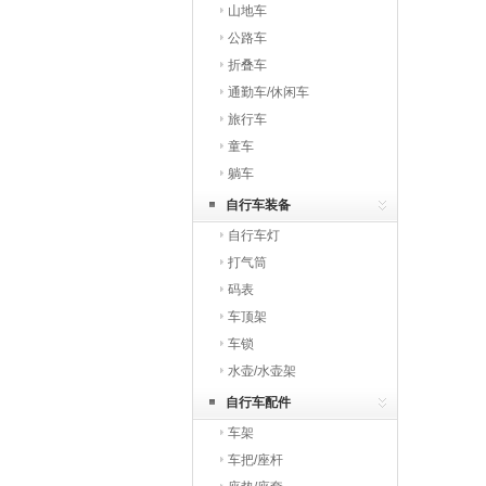
山地车
公路车
折叠车
通勤车/休闲车
旅行车
童车
躺车
自行车装备
自行车灯
打气筒
码表
车顶架
车锁
水壶/水壶架
自行车配件
车架
车把/座杆