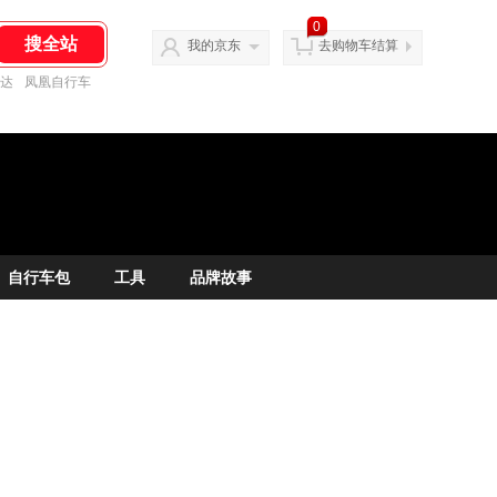
0
我的京东
去购物车结算
达
凤凰自行车
自行车包
工具
品牌故事