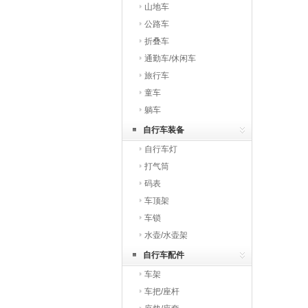
山地车
公路车
折叠车
通勤车/休闲车
旅行车
童车
躺车
自行车装备
自行车灯
打气筒
码表
车顶架
车锁
水壶/水壶架
自行车配件
车架
车把/座杆