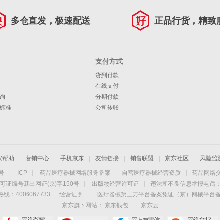
多仓直发，极速配送
正品行货，精致
支付方式
货到付款
在线支付
询
分期付款
标准
公司转账
家帮助
|
营销中心
|
手机京东
|
友情链接
|
销售联盟
|
京东社区
|
风险监
4号
|
ICP
|
药品医疗器械网络服务备案
|
自营医疗器械经营资质
|
药品网络
可证编号新出网证(京)字150号
|
出版物经营许可证
|
违法和不良信息举报电话：40
线：4006067733
经营证照
|
医疗器械第三方平台备案凭证（京）网械平台备字（
京东旗下网站：
京东钱包
|
京东云