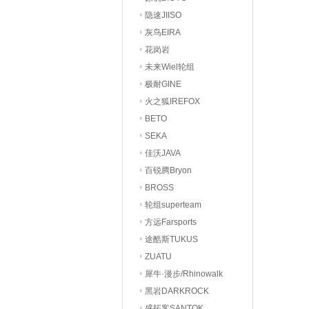
隐速JIISO
灰鸟EIRA
花岗岩
未来Wiel轮组
极耐GINE
火之狐IREFOX
BETO
SEKA
佳沃JAVA
百锐腾Bryon
BROSS
轮组superteam
方远Farsports
途酷斯TUKUS
ZUATU
犀牛·漫步/Rhinowalk
黑岩DARKROCK
盛拓客SANTOK