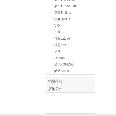
躺车TRIMATRIX
英豪Enfitnix
快客QUICK
VIQI
318
猫眼cateye
桂盟KMC
黑鸟
Ontrack
破风POFENG
酷飒Corsa
销售排行
店铺公告