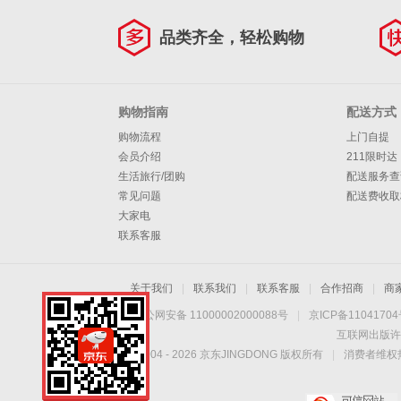
品类齐全，轻松购物
购物指南
配送方式
购物流程
上门自提
会员介绍
211限时达
生活旅行/团购
配送服务查
常见问题
配送费收取
大家电
联系客服
关于我们
|
联系我们
|
联系客服
|
合作招商
|
商
京公网安备 11000002000088号
|
京ICP备1104170
互联网出版许
Copyright © 2004 -
2026
京东JINGDONG 版权所有
|
消费者维权热
手机扫一扫，劲爆优