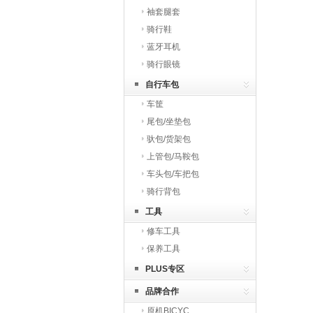
袖套腿套
骑行鞋
蓝牙耳机
骑行眼镜
自行车包
车筐
尾包/坐垫包
驮包/货架包
上管包/马鞍包
车头包/车把包
骑行背包
工具
修车工具
保养工具
PLUS专区
品牌合作
原机BICYC