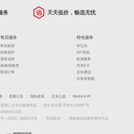
服务
天天低价，畅选无忧
售后服务
特色服务
售后政策
夺宝岛
价格保护
DIY装机
退款说明
延保服务
返修/退换货
京东E卡
取消订单
京东通信
京鱼座智能
测
|
质量公告
|
隐私政策
|
京东公益
|
Media & IR
交易第三方平台备案凭证
|
新出发京零 字第大120007号
06561155
2023）第00013号
|
营业执照
|
增值电信业务经营许可证