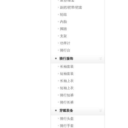
座垫/座套
副把/把带/把套
轮组
内胎
脚踏
支架
功率计
骑行台
骑行服饰
长袖套装
短袖套装
长袖上衣
短袖上衣
骑行短裤
骑行长裤
穿戴装备
骑行头盔
骑行手套